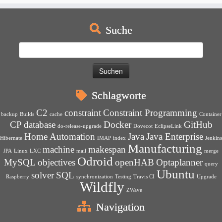
Suche
Suchen
nach:
Schlagworte
C2
constraint
Constraint Programming
backup
Builds
cache
Container
CP
database
Docker
GitHub
do-release-upgrade
Dovecot
EclipseLink
Home Automation
Java
Java Enterprise
Hibernate
IMAP
index
Jenkins
Manufacturing
machine
makespan
JPA
Linux
LXC
mail
merge
Odroid
MySQL
objectives
openHAB
Optaplanner
query
Ubuntu
solver
SQL
Raspberry
synchronization
Testing
Travis CI
Upgrade
Wildfly
ZWave
Navigation