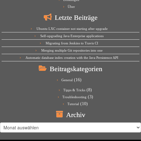
Über
Letzte Beiträge
Ubuntu LXC container not starting after upgrade
Self-upgrading Java Enterprise applications
Migrating from Jenkins to Travis CI
Merging multiple Git repositories into one
Automatic database index creation with the Java Persistence API
Beitragskategorien
(16)
General
(8)
Tipps & Tricks
(3)
Troubleshooting
(10)
Tutorial
Archiv
Archiv