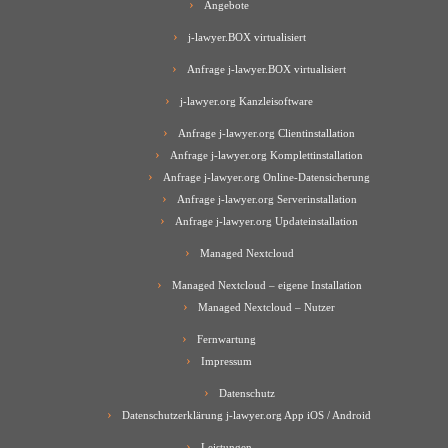
Angebote
j-lawyer.BOX virtualisiert
Anfrage j-lawyer.BOX virtualisiert
j-lawyer.org Kanzleisoftware
Anfrage j-lawyer.org Clientinstallation
Anfrage j-lawyer.org Komplettinstallation
Anfrage j-lawyer.org Online-Datensicherung
Anfrage j-lawyer.org Serverinstallation
Anfrage j-lawyer.org Updateinstallation
Managed Nextcloud
Managed Nextcloud – eigene Installation
Managed Nextcloud – Nutzer
Fernwartung
Impressum
Datenschutz
Datenschutzerklärung j-lawyer.org App iOS / Android
Leistungen