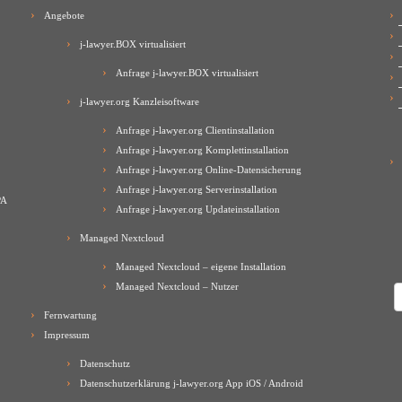
Angebote
j-lawyer.BOX virtualisiert
Anfrage j-lawyer.BOX virtualisiert
j-lawyer.org Kanzleisoftware
Anfrage j-lawyer.org Clientinstallation
Anfrage j-lawyer.org Komplettinstallation
Anfrage j-lawyer.org Online-Datensicherung
Anfrage j-lawyer.org Serverinstallation
PA
Anfrage j-lawyer.org Updateinstallation
Managed Nextcloud
Managed Nextcloud – eigene Installation
Managed Nextcloud – Nutzer
A
Fernwartung
Impressum
Datenschutz
Datenschutzerklärung j-lawyer.org App iOS / Android