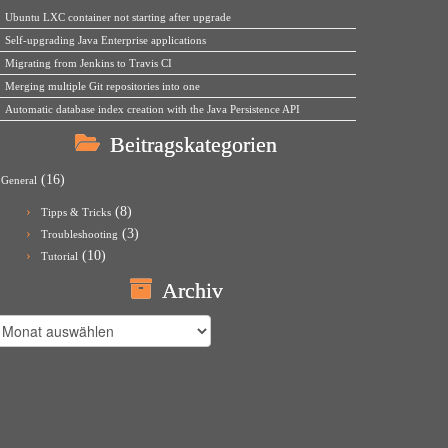
Ubuntu LXC container not starting after upgrade
Self-upgrading Java Enterprise applications
Migrating from Jenkins to Travis CI
Merging multiple Git repositories into one
Automatic database index creation with the Java Persistence API
Beitragskategorien
(16)
General
(8)
Tipps & Tricks
(3)
Troubleshooting
(10)
Tutorial
Archiv
rchiv