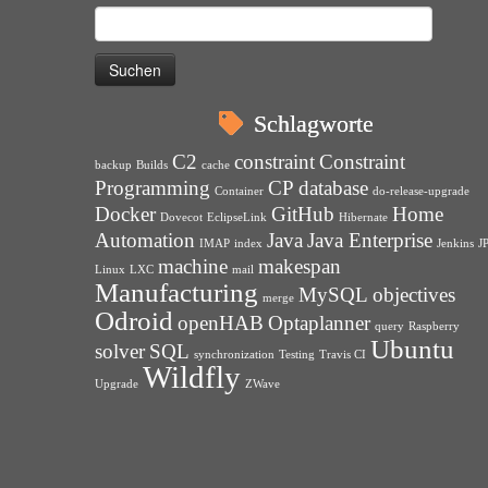
Suchen
nach:
Schlagworte
C2
constraint
Constraint
backup
Builds
cache
Programming
CP
database
Container
do-release-upgrade
Docker
GitHub
Home
Dovecot
EclipseLink
Hibernate
Automation
Java
Java Enterprise
IMAP
index
Jenkins
J
machine
makespan
Linux
LXC
mail
Manufacturing
MySQL
objectives
merge
Odroid
openHAB
Optaplanner
query
Raspberry
Ubuntu
solver
SQL
synchronization
Testing
Travis CI
Wildfly
Upgrade
ZWave