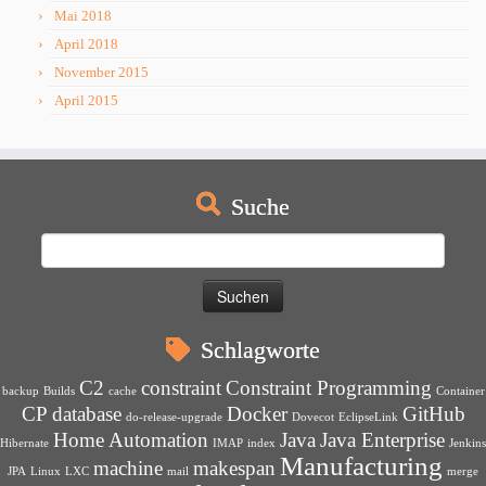
Mai 2018
April 2018
November 2015
April 2015
Suche
Suchen
nach:
Schlagworte
C2
constraint
Constraint Programming
backup
Builds
cache
Container
CP
database
Docker
GitHub
do-release-upgrade
Dovecot
EclipseLink
Home Automation
Java
Java Enterprise
Hibernate
IMAP
index
Jenkins
Manufacturing
machine
makespan
JPA
Linux
LXC
mail
merge