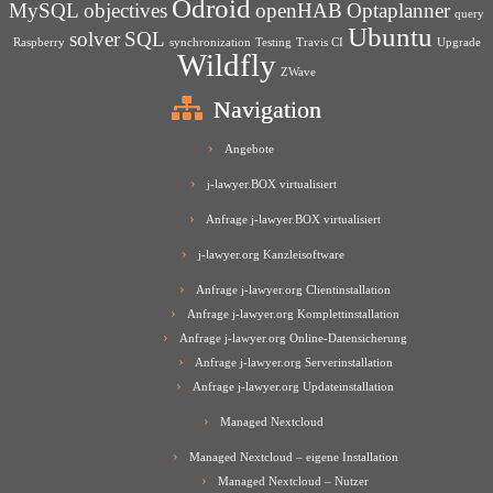
Odroid
MySQL
objectives
openHAB
Optaplanner
query
Ubuntu
solver
SQL
Raspberry
synchronization
Testing
Travis CI
Upgrade
Wildfly
ZWave
Navigation
Angebote
j-lawyer.BOX virtualisiert
Anfrage j-lawyer.BOX virtualisiert
j-lawyer.org Kanzleisoftware
Anfrage j-lawyer.org Clientinstallation
Anfrage j-lawyer.org Komplettinstallation
Anfrage j-lawyer.org Online-Datensicherung
Anfrage j-lawyer.org Serverinstallation
Anfrage j-lawyer.org Updateinstallation
Managed Nextcloud
Managed Nextcloud – eigene Installation
Managed Nextcloud – Nutzer