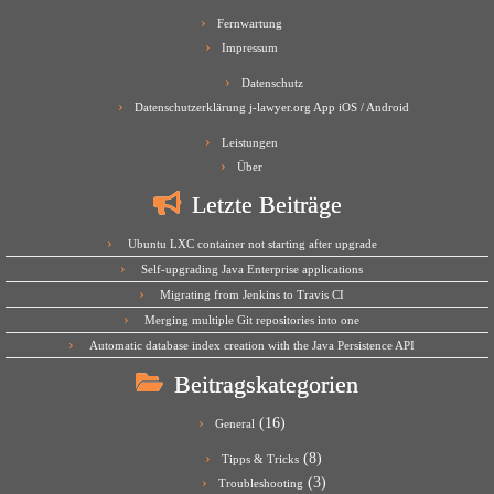
Fernwartung
Impressum
Datenschutz
Datenschutzerklärung j-lawyer.org App iOS / Android
Leistungen
Über
Letzte Beiträge
Ubuntu LXC container not starting after upgrade
Self-upgrading Java Enterprise applications
Migrating from Jenkins to Travis CI
Merging multiple Git repositories into one
Automatic database index creation with the Java Persistence API
Beitragskategorien
(16)
General
(8)
Tipps & Tricks
(3)
Troubleshooting